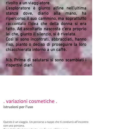
rivolto a un viaggiatore.
L’esploratore è giunto alfine nell’ultima
stanza dove, diario alla mano, ha
ripercorso il suo cammino, ma soprattutto
raccontato l’idea che della donna si era
fatto. Ad ascoltarlo nascosta c’era proprio
lei che, giunto il silenzio, si è rivelata.
Così si sono incontrati, abbracciati, hanno
riso, pianto o deciso di proseguire la loro
chiacchierata intorno a un caffè.
N.b. Prima di salutarsi si sono scambiati i
rispettivi diari.