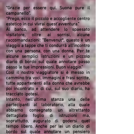
“Grazie per essere qui. Suona pure il
campanello”.
“Prego, ecco il piccolo e accogliente centro
estetico in cui vivrai quest’avventura.”
Al banco, ad attendere lo spaesato
visitatore, oltre ai sorrisi, alcune
raccomandazioni: “Benvenut*, questo è un
viaggio a tappe che ti condurrà all’incontro
con una persona, con una donna. Per te
alcune semplici istruzioni e un piccolo
diario di bordo sul quale annotare passo
passo le tue impressioni. Buon viaggio.”
Così il nostro viaggiatore si è messo in
cammino tra voci, immagini e frasi scritte,
tutte appartenenti alla donna che avrebbe
poi incontrato e di cui, sul suo diario, ha
tracciato ipotesi.
Intanto, nell’ultima stanza una delle
partecipanti al laboratorio, alla quale
abbiamo consegnato un altrettanto
dettagliato foglio di istruzioni ma,
soprattutto, augurato di godersi quel
tempo libero. Anche per lei un diario di
bordo sul quale annotare un pensiero